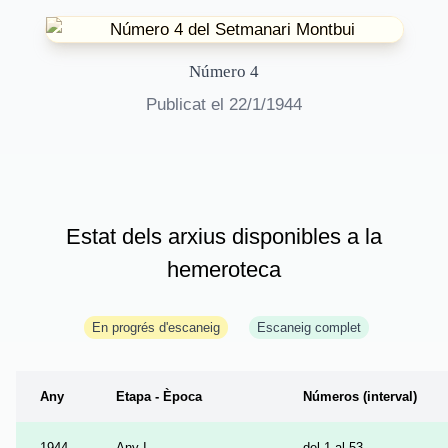
Número
4
Publicat el
22/1/1944
Estat dels arxius disponibles a la
hemeroteca
En progrés d'escaneig
Escaneig complet
Any
Etapa - Època
Números (interval)
1944
Any I
del 1 al 53